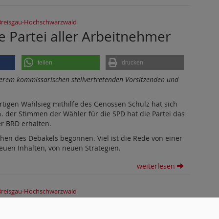
Breisgau-Hochschwarzwald
e Partei aller Arbeitnehmer
teilen
drucken
nserem kommissarischen stellvertretenden Vorsitzenden und
rtigen Wahlsieg mithilfe des Genossen Schulz hat sich
 %. der Stimmen der Wähler für die SPD hat die Partei das
r BRD erhalten.
en des Debakels begonnen. Viel ist die Rede von einer
euen Inhalten, von neuen Strategien.
weiterlesen
Breisgau-Hochschwarzwald
l - wie soll es weitergehen?