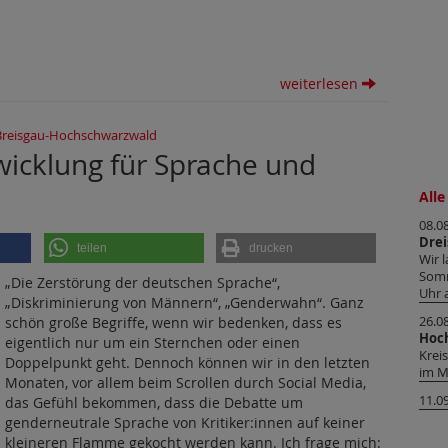
weiterlesen
Breisgau-Hochschwarzwald
wicklung für Sprache und
Alle
08.0
Dre
teilen
drucken
Wir 
Somm
„Die Zerstörung der deutschen Sprache“,
Uhr 
„Diskriminierung von Männern“, „Genderwahn“. Ganz
schön große Begriffe, wenn wir bedenken, dass es
26.0
Hoc
eigentlich nur um ein Sternchen oder einen
Krei
Doppelpunkt geht. Dennoch können wir in den letzten
im M
Monaten, vor allem beim Scrollen durch Social Media,
11.0
das Gefühl bekommen, dass die Debatte um
genderneutrale Sprache von Kritiker:innen auf keiner
kleineren Flamme gekocht werden kann. Ich frage mich: