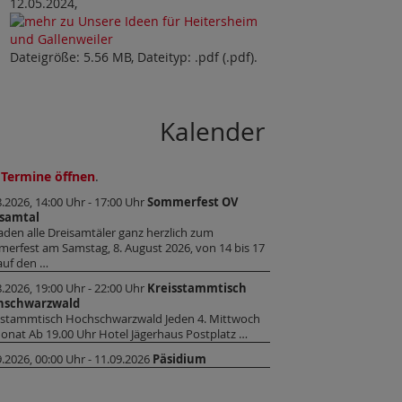
12.05.2024,
Dateigröße: 5.56 MB, Dateityp: .pdf (.pdf).
Kalender
 Termine öffnen
.
8.2026, 14:00 Uhr - 17:00 Uhr
Sommerfest OV
isamtal
laden alle Dreisamtäler ganz herzlich zum
erfest am Samstag, 8. August 2026, von 14 bis 17
auf den …
8.2026, 19:00 Uhr - 22:00 Uhr
Kreisstammtisch
hschwarzwald
sstammtisch Hochschwarzwald Jeden 4. Mittwoch
onat Ab 19.00 Uhr Hotel Jägerhaus Postplatz …
9.2026, 00:00 Uhr - 11.09.2026
Päsidium