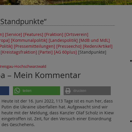
Standpunkte
n]
[Service]
[Features]
[Fraktion]
[Ortsverein]
ropa]
[Kommunalpolitik]
[Landespolitik]
[MdB und MdL]
Politik]
[Pressemitteilungen]
[Presseecho]
[Reden/Artikel]
[Kreistagsfraktion]
[Partei]
[AG 60plus]
[Standpunkte]
Breisgau-Hochschwarzwald
opa – Mein Kommentar
teilen
drucken
Heute ist der 16. Juni 2022, 113 Tage ist es nun her, dass
Putin die Ukraine überfallen hat. Aufgewacht sind wir
heute mit der Mel­dung, dass Kanzler Olaf Scholz in Kiew
eingetroffen ist. Zeit, für den Versuch einer Einordnung
des Geschehens.