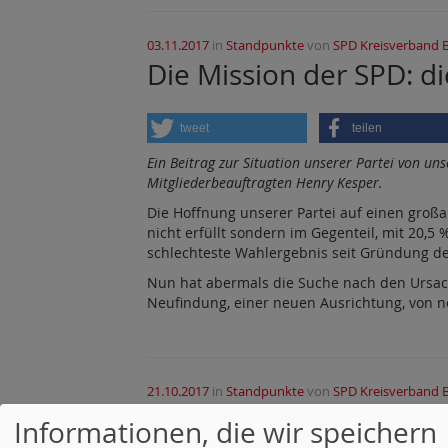
03.11.2017
in
Standpunkte
von
SPD Kreisverband 
Die Mission der SPD: di
tweet
teilen
Ein Beitrag zur Situation unserer Partei von u
Mitgliederbeauftragten Henry Kesper.
Die Hoffnung unserer Partei auf einen großa
nicht erfüllt sondern im Gegenteil, mit 20,5
schlechteste Wahlergebnis seit Gründung de
Nun hat abermals die Suche nach den Ursach
Neufindung, einer neuen Ausrichtung, von n
21.10.2017
in
Standpunkte
von
SPD Kreisverband 
Nach der Bundestagswah
Informationen, die wir speichern